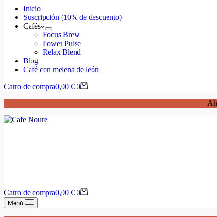
Inicio
Suscripción (10% de descuento)
Cafés
Focus Brew
Power Pulse
Relax Blend
Blog
Café con melena de león
Carro de compra
0,00
€
0
Aho
Carro de compra
0,00
€
0
Menú