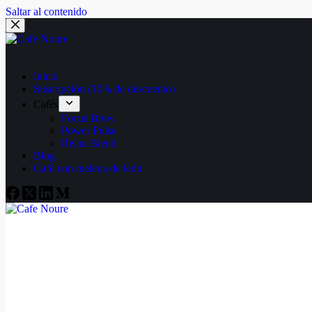
Saltar al contenido
Inicio
Suscripción (10% de descuento)
Cafés
Focus Brew
Power Pulse
Relax Blend
Blog
Café con melena de león