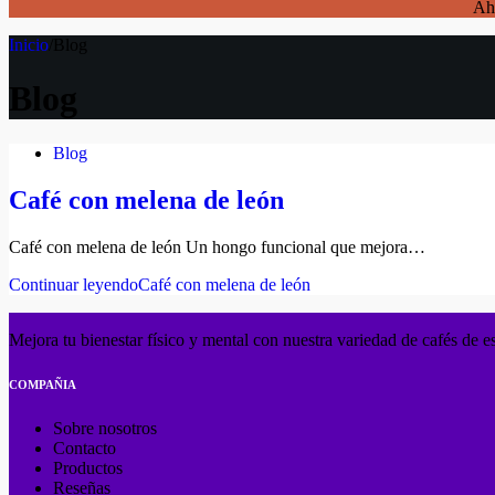
Aho
Inicio
/
Blog
Blog
Blog
Café con melena de león
Café con melena de león Un hongo funcional que mejora…
Continuar leyendo
Café con melena de león
Mejora tu bienestar físico y mental con nuestra variedad de cafés de e
COMPAÑIA
Sobre nosotros
Contacto
Productos
Reseñas