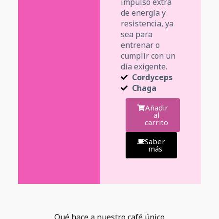
impulso extra
de energía y
resistencia, ya
sea para
entrenar o
cumplir con un
día exigente.
Cordyceps
Chaga
Añadir
al
carrito
Saber
más
Qué hace a nuestro café único