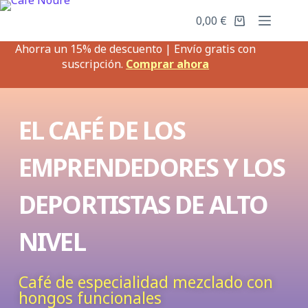
0,00
€
Ahorra un 15% de descuento | Envío gratis con
suscripción.
Comprar ahora
EL CAFÉ DE LOS
EMPRENDEDORES Y LOS
DEPORTISTAS DE ALTO
NIVEL
Café de especialidad mezclado con
hongos funcionales